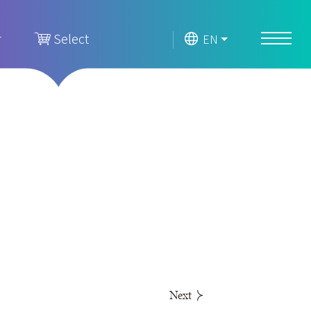
r
Select
EN
Next