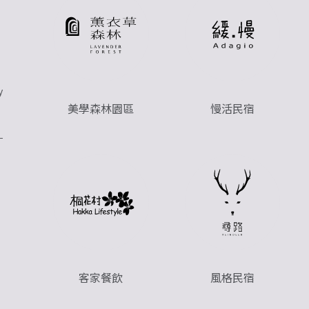
y
美學森林園區
慢活民宿
客家餐飲
風格民宿