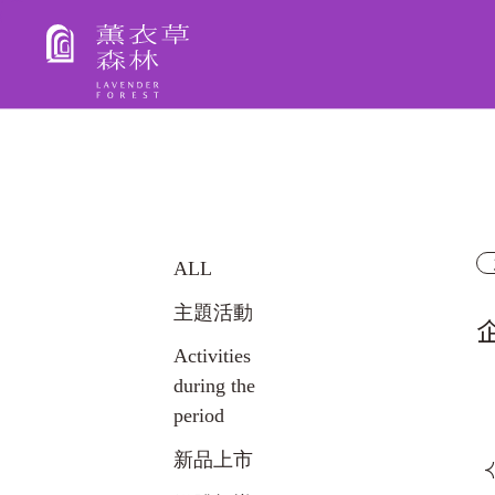
Lavender Forest
ALL
主題活動
Activities
during the
period
新品上市