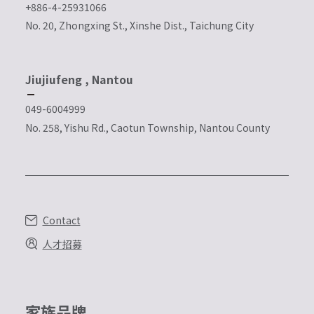
+886-4-25931066
No. 20, Zhongxing St., Xinshe Dist., Taichung City
Jiujiufeng , Nantou
049-6004999
No. 258, Yishu Rd., Caotun Township, Nantou County
Contact
人才招募
家族品牌