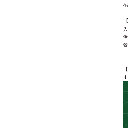
在
【
入
活
營
【
