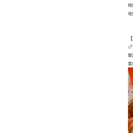
時間
地
【

聖
套