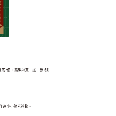
繪馬2個、霜淇淋買一送一券1張
作為小小驚喜禮物。
）