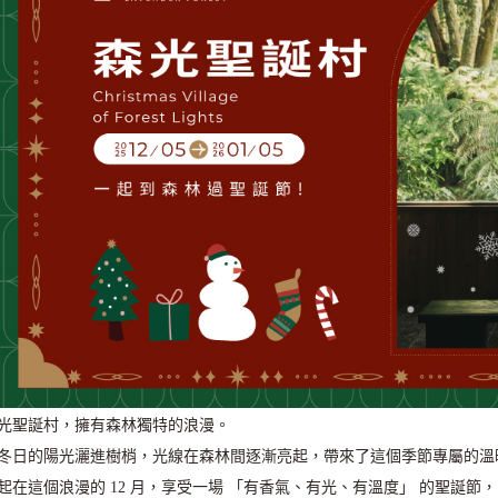
光聖誕村，擁有森林獨特的浪漫。
冬日的陽光灑進樹梢，光線在森林間逐漸亮起，帶來了這個季節專屬的溫
起在這個浪漫的 12 月，享受一場 「有香氣、有光、有溫度」 的聖誕節，