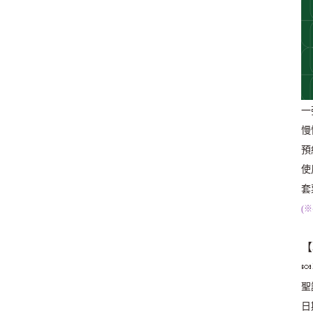
一
慢
預
使
套
(
【

聖
日