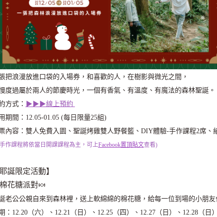
張把浪漫放進口袋的入場券，和喜歡的人，在樹影與微光之間，
慢度過屬於兩人的節慶時光，一個有香氣、有溫度、有魔法的森林聖誕。
約方式：
▶▶▶線上預約
用期間：12.05-01.05 (每日限量25組)
票內容：雙人免費入園、聖誕烤雞雙人野餐籃、DIY體驗-手作課程2席、
※手作課程將依當日開課課程為主，可上
Facebook置頂貼文
查看)
耶誕限定活動】
棉花糖派對🍬
誕老公公親自來到森林裡，送上軟綿綿的棉花糖，給每一位到場的小朋友
期：12.20（六）、12.21（日）、12.25（四）、12.27（日）、12.28（日