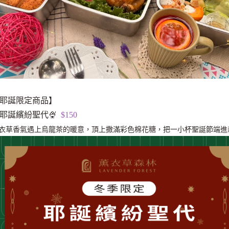
耶誕限定商品】
耶誕繽紛聖代
🍨
$150
衣草香氣遇上烏龍茶的暖意，頂上撒滿彩色棉花糖，把一小杯聖誕節端進