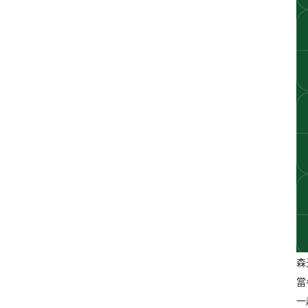
森
當
一