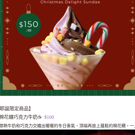
耶誕限定商品】
棉花糖巧克力牛奶
☕
$160
醇熱牛奶和巧克力交織出暖暖的冬日香氣，頂端再放上蓬鬆的棉花糖，一