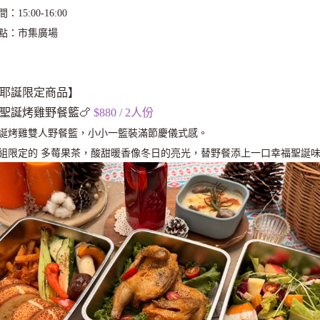
：15:00-16:00
點：市集廣場
耶誕限定商品】
聖誕烤雞野餐籃
🍗
$880 / 2人份
誕烤雞雙人野餐籃，小小一籃裝滿節慶儀式感。
組限定的 多莓果茶，酸甜暖香像冬日的亮光，替野餐添上一口幸福聖誕